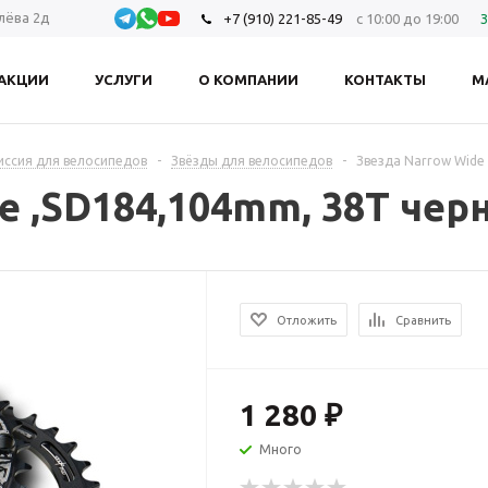
олёва 2д
+7 (910) 221-85-49
с 10:00 до 19:00
З
АКЦИИ
УСЛУГИ
О КОМПАНИИ
КОНТАКТЫ
М
иссия для велосипедов
-
Звёзды для велосипедов
-
Звезда Narrow Wide
e ,SD184,104mm, 38T черн
Отложить
Сравнить
1 280
₽
Много