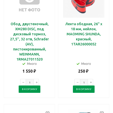
Обод, двустеночный,
Лента ободная, 26" x
XM280 DISC, под
18 мм, нейлон,
дисковый тормоз,
MAOMING SHUNDA,
27,5'', 32 отв, Schrader
красный,
(AV),
1TAR26000052
пистонированный,
WEINMANN,
1RMA27011520
Много
Много
1 550
₽
250
₽
В КОРЗИНУ
В КОРЗИНУ