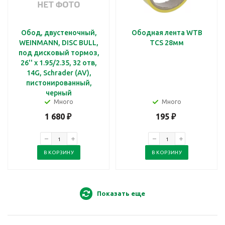
Обод, двустеночный,
Ободная лента WTB
WEINMANN, DISC BULL,
TCS 28мм
под дисковый тормоз,
26'' x 1.95/2.35, 32 отв,
14G, Schrader (AV),
пистонированный,
черный
Много
Много
1 680
₽
195
₽
В КОРЗИНУ
В КОРЗИНУ
Показать еще