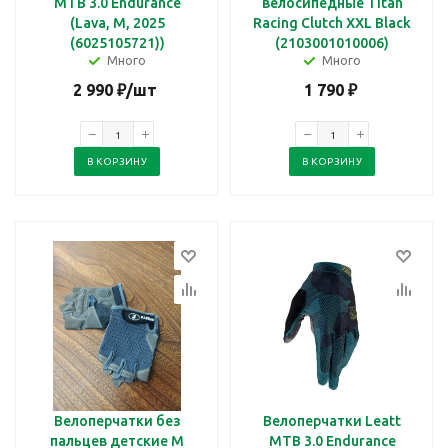
MTB 3.0 Endurance
велосипедные Titan
(Lava, M, 2025
Racing Clutch XXL Black
(6025105721))
(2103001010006)
Много
Много
2 990
₽
/шт
1 790
₽
В КОРЗИНУ
В КОРЗИНУ
Велоперчатки без
Велоперчатки Leatt
пальцев детские M
MTB 3.0 Endurance