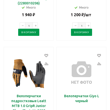
(2280010206)
Много
Много
1 940
₽
1 200
₽
/шт
В КОРЗИНУ
В КОРЗИНУ
Велоперчатки
Велоперчатки Giyo L
подростковые Leatt
черный
MTB 1.0 GripR Junior