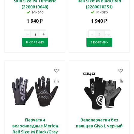
Skin Size: M Turmeric
Rail Size: M Black/Red
(2280010648)
(2280010251)
Много
Много
1 940
₽
1 940
₽
В КОРЗИНУ
В КОРЗИНУ
Перчатки
Велоперчатки без
велосипедные Merida
пальцев Giyo L черный
Rail Size: M Black/Grey