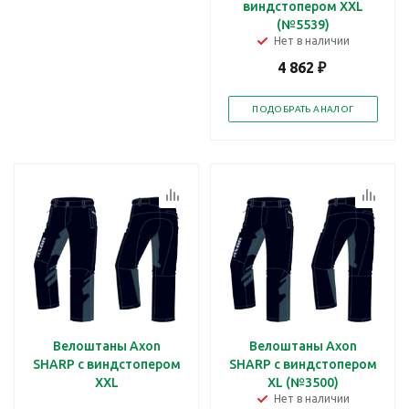
виндстопером XXL
(№5539)
Нет в наличии
4 862
₽
ПОДОБРАТЬ АНАЛОГ
Велоштаны Axon
Велоштаны Axon
SHARP с виндстопером
SHARP с виндстопером
XXL
XL (№3500)
Нет в наличии