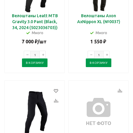
Велоштаны Leatt MTB
Велоштаны Axon
Gravity 3.0 Pant (Black,
AxNippon XL (№0037)
34, 2024 (5023036703))
Много
Много
7 000
₽
/шт
1 550
₽
В КОРЗИНУ
В КОРЗИНУ