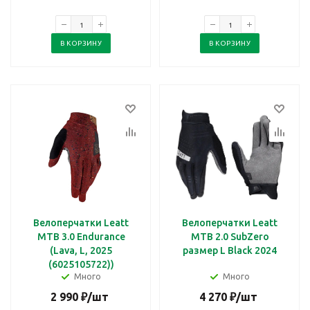
В КОРЗИНУ
В КОРЗИНУ
Велоперчатки Leatt
Велоперчатки Leatt
MTB 3.0 Endurance
MTB 2.0 SubZero
(Lava, L, 2025
размер L Black 2024
(6025105722))
Много
Много
2 990
₽
/шт
4 270
₽
/шт