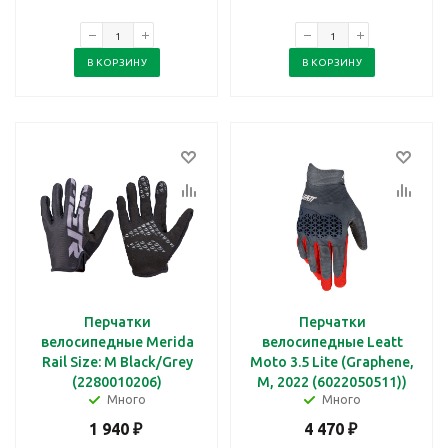
В КОРЗИНУ
В КОРЗИНУ
Перчатки
Перчатки
велосипедные Merida
велосипедные Leatt
Rail Size: M Black/Grey
Moto 3.5 Lite (Graphene,
(2280010206)
M, 2022 (6022050511))
Много
Много
1 940
₽
4 470
₽