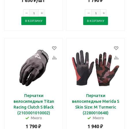
1 650
₽
/шт
1 790
₽
В КОРЗИНУ
В КОРЗИНУ
Перчатки
Перчатки
велосипедные Titan
велосипедные Merida S
Racing Clutch S Black
Skin Size: M Turmeric
(2103001010002)
(2280010648)
Много
Много
1 790
₽
1 940
₽