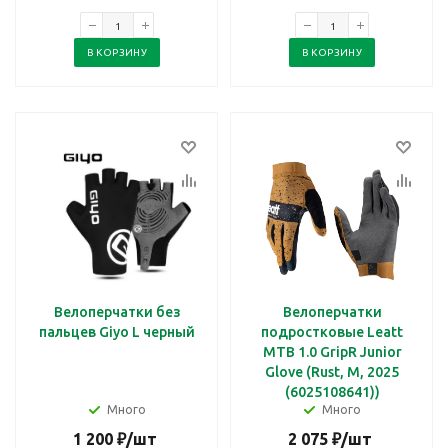
В КОРЗИНУ
В КОРЗИНУ
Велоперчатки без
Велоперчатки
пальцев Giyo L черный
подростковые Leatt
MTB 1.0 GripR Junior
Glove (Rust, M, 2025
(6025108641))
Много
Много
1 200
₽
/шт
2 075
₽
/шт