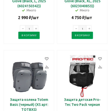
Glove (Black, L, 2025
Glove (Black, XL, 2025
(6024150342))
(6023040853))
Много
Много
2 990
₽
/шт
4 750
₽
/шт
В КОРЗИНУ
В КОРЗИНУ
Защита колена Totem
Защита детская Pro-
Basic (черный) (XS арт:
Tec Two Pack черная
TOTBXS)