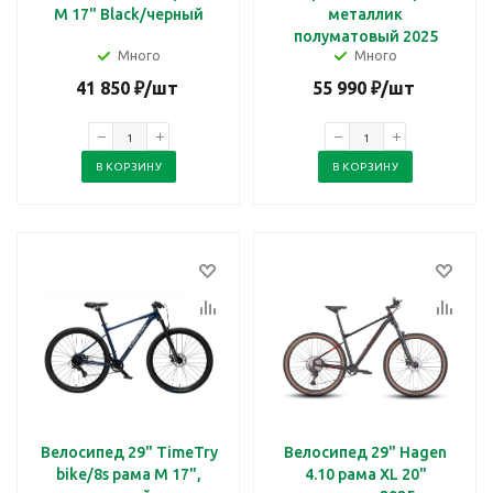
M 17" Black/черный
металлик
полуматовый 2025
Много
Много
41 850
₽
/шт
55 990
₽
/шт
В КОРЗИНУ
В КОРЗИНУ
Велосипед 29" TimeTry
Велосипед 29" Hagen
bike/8s рама М 17",
4.10 рама XL 20"