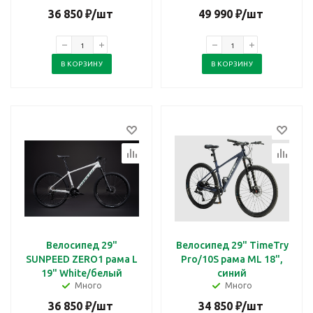
36 850
₽
/шт
49 990
₽
/шт
В КОРЗИНУ
В КОРЗИНУ
Велосипед 29"
Велосипед 29" TimeTry
SUNPEED ZERO1 рама L
Pro/10S рама ML 18",
19" White/белый
синий
Много
Много
36 850
₽
/шт
34 850
₽
/шт