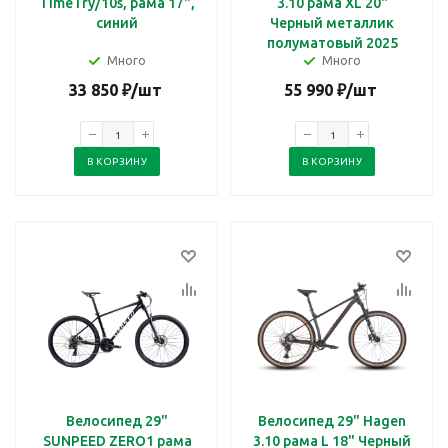
TimeTry/10s, рама 17",
3.10 рама XL 20"
синий
Черный металлик
полуматовый 2025
Много
Много
33 850
₽
/шт
55 990
₽
/шт
В КОРЗИНУ
В КОРЗИНУ
Велосипед 29"
Велосипед 29" Hagen
SUNPEED ZERO1 рама
3.10 рама L 18" Черный