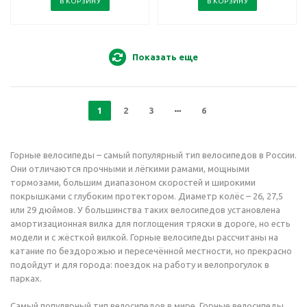
В КОРЗИНУ
В КОРЗИНУ
Показать еще
1
2
3
6
Горные велосипеды – самый популярный тип велосипедов в России.
Они отличаются прочными и лёгкими рамами, мощными
тормозами, большим диапазоном скоростей и широкими
покрышками с глубоким протектором. Диаметр колёс – 26, 27,5
или 29 дюймов. У большинства таких велосипедов установлена
амортизационная вилка для поглощения тряски в дороге, но есть
модели и с жёсткой вилкой. Горные велосипеды рассчитаны на
катание по бездорожью и пересечённой местности, но прекрасно
подойдут и для города: поездок на работу и велопрогулок в
парках.
Самый популярный тип велосипедов в мире. Горные велосипеды