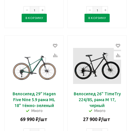
В КОРЗИНУ
В КОРЗИНУ
Велосипед 29" Hagen
Велосипед 26" TimeTry
Five Nine 5.9 рама ML
224/8S, рама M 17,
18" тёмно-зеленый
черный
Много
Много
69 990
₽
/шт
27 900
₽
/шт