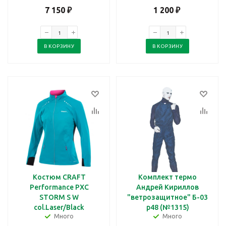
7 150
₽
1 200
₽
В КОРЗИНУ
В КОРЗИНУ
Костюм CRAFT
Комплект термо
Performance PXC
Андрей Кириллов
STORM S W
"ветрозащитное" Б-03
col.Laser/Black
р48 (№1315)
Много
Много