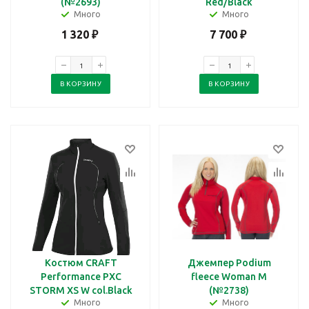
(№2693)
Red/Black
Много
Много
1 320
₽
7 700
₽
В КОРЗИНУ
В КОРЗИНУ
Костюм CRAFT
Джемпер Podium
Performance PXC
fleece Woman M
STORM XS W col.Black
(№2738)
Много
Много