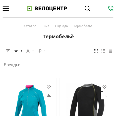
Каталог
-
Зима
-
Одежда
-
Термобельё
Термобельё
Бренды: