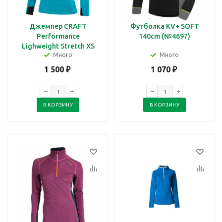
Джемпер CRAFT
Футболка KV+ SOFT
Performance
140cm (№4697)
Lighweight Stretch XS
Много
Много
1 500
₽
1 070
₽
В КОРЗИНУ
В КОРЗИНУ