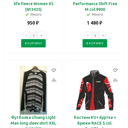
life fleece Women XS
Performance Shift Free
(№3435)
M col.9900
Много
Много
950
₽
1 480
₽
В КОРЗИНУ
В КОРЗИНУ
Футболка Ulvang Light
Костюм KV+ Куртка +
Man long sleev shirt XXL
Брюки RACE S col.