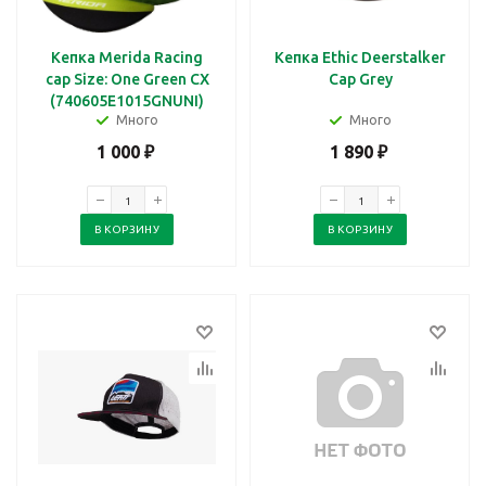
Кепка Merida Racing
Кепка Ethic Deerstalker
cap Size: One Green CX
Cap Grey
(740605E1015GNUNI)
Много
Много
1 000
₽
1 890
₽
В КОРЗИНУ
В КОРЗИНУ