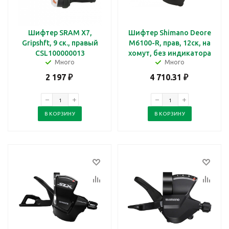
Шифтер SRAM X7,
Шифтер Shimano Deore
Gripshft, 9 ск., правый
M6100-R, прав, 12ск, на
CSL100000013
хомут, без индикатора
Много
Много
2 197
₽
4 710.31
₽
В КОРЗИНУ
В КОРЗИНУ