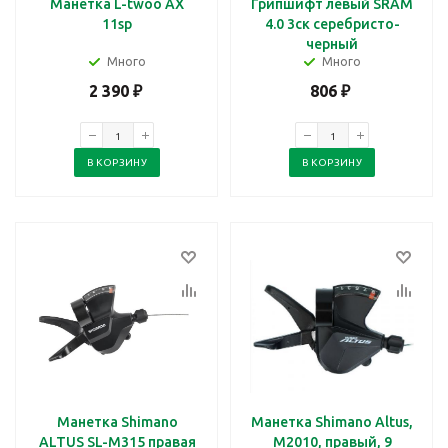
Манетка L-twoo AX
Грипшифт левый SRAM
11sp
4.0 3ск серебристо-
черный
Много
Много
2 390
₽
806
₽
В КОРЗИНУ
В КОРЗИНУ
Манетка Shimano
Манетка Shimano Altus,
ALTUS SL-M315 правая
M2010, правый, 9