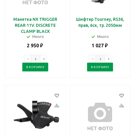
Манетка NX TRIGGER
Шифтер Tourney, RS36,
REAR 11V. DISCRETE
прав, 6ск, тр. 2050мм
CLAMP BLACK
Много
Много
2 950
₽
1 027
₽
В КОРЗИНУ
В КОРЗИНУ