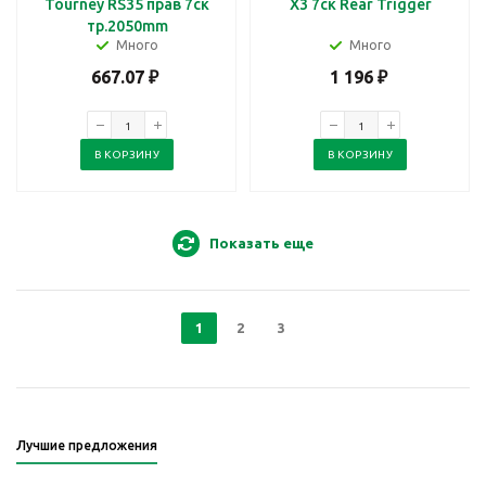
Tourney RS35 прав 7ск
X3 7ск Rear Trigger
тр.2050mm
Много
Много
667.07
₽
1 196
₽
В КОРЗИНУ
В КОРЗИНУ
Показать еще
1
2
3
Лучшие предложения