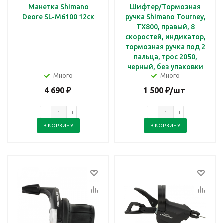
Манетка Shimano
Шифтер/Тормозная
Deore SL-M6100 12ск
ручка Shimano Tourney,
TX800, правый, 8
скоростей, индикатор,
тормозная ручка под 2
пальца, трос 2050,
черный, без упаковки
Много
Много
4 690
₽
1 500
₽
/шт
В КОРЗИНУ
В КОРЗИНУ