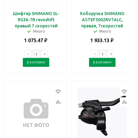
Шифтер SHIMANO SL-
Коборучка SHIMANO
RS36-7R revoshift
ASTEF5002RV7ALC,
правый 7 скоростей
правая, 7скоростей
Много
Много
1 075.47
₽
1 933.13
₽
В КОРЗИНУ
В КОРЗИНУ