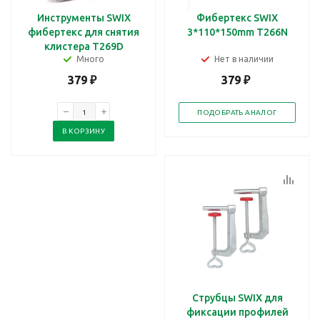
Инструменты SWIX
Фибертекс SWIX
фибертекс для снятия
3*110*150mm T266N
клистера Т269D
Много
Нет в наличии
379
₽
379
₽
ПОДОБРАТЬ АНАЛОГ
В КОРЗИНУ
Струбцы SWIX для
фиксации профилей