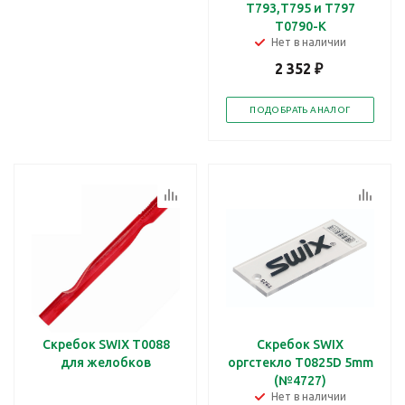
Т793,Т795 и Т797
Т0790-К
Нет в наличии
2 352
₽
ПОДОБРАТЬ АНАЛОГ
Скребок SWIX Т0088
Скребок SWIX
для желобков
оргстекло Т0825D 5mm
(№4727)
Нет в наличии