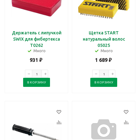
Держатель с липучкой
Щетка START
SWIX для фибертекса
натуральный волос
Т0262
05025
Много
Много
931
₽
1 689
₽
В КОРЗИНУ
В КОРЗИНУ