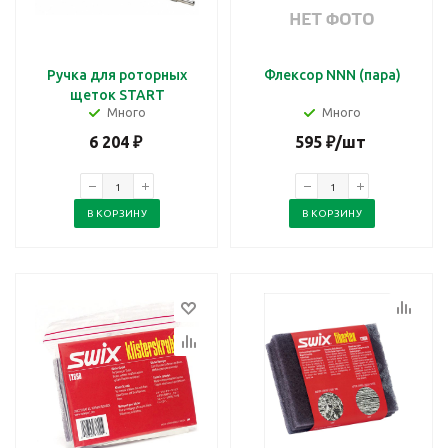
Ручка для роторных
Флексор NNN (пара)
щеток START
Много
Много
6 204
₽
595
₽
/шт
В КОРЗИНУ
В КОРЗИНУ