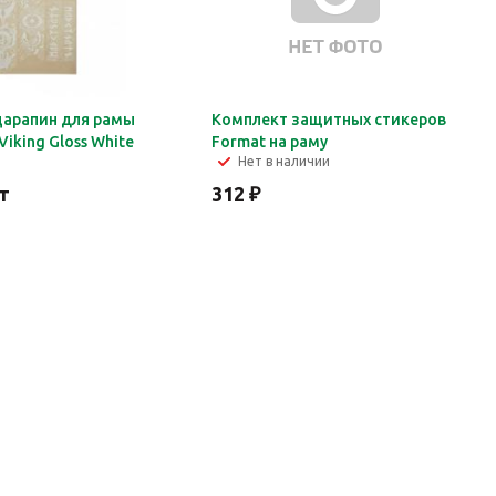
царапин для рамы
Комплект защитных стикеров
Viking Gloss White
Format на раму
Нет в наличии
т
312
₽