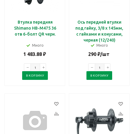
Втулка передняя
Ось передней втулки
Shimano HB-M475 36
под гайку, 3/8 x 145мм,
отв 6-болт QR черн.
с гайками и конусами,
черная (12/240)
Много
Много
1 483.88
₽
290
₽
/шт
В КОРЗИНУ
В КОРЗИНУ