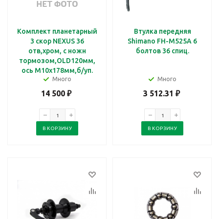
Комплект планетарный
Втулка передняя
3 скор NEXUS 36
Shimano FH-M525A 6
отв,хром, с ножн
болтов 36 спиц.
тормозом,OLD120мм,
ось М10х178мм,б/уп.
Много
Много
14 500
₽
3 512.31
₽
В КОРЗИНУ
В КОРЗИНУ