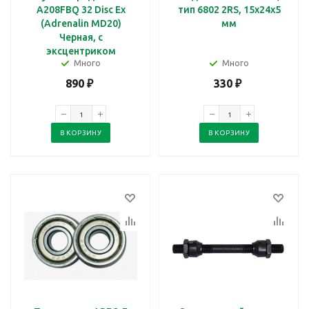
A208FBQ 32 Disc Ex
тип 6802 2RS, 15х24х5
(Adrenalin MD20)
мм
Черная, с
эксцентриком
Много
Много
890
₽
330
₽
В КОРЗИНУ
В КОРЗИНУ