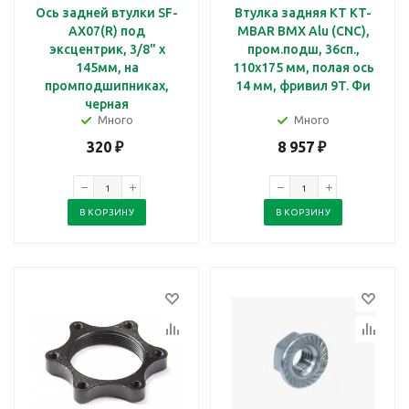
Ось задней втулки SF-
Втулка задняя KT KT-
AX07(R) под
MBAR BMX Alu (CNC),
эксцентрик, 3/8" x
пром.подш, 36сп.,
145мм, на
110x175 мм, полая ось
промподшипниках,
14 мм, фривил 9T. Фи
черная
Много
Много
320
₽
8 957
₽
В КОРЗИНУ
В КОРЗИНУ