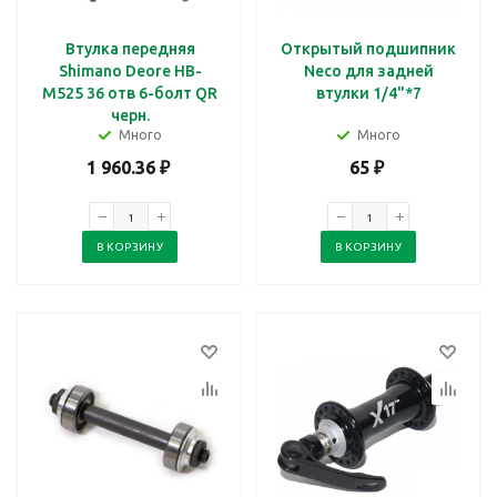
Втулка передняя
Открытый подшипник
Shimano Deore HB-
Neco для задней
M525 36 отв 6-болт QR
втулки 1/4"*7
черн.
Много
Много
1 960.36
₽
65
₽
В КОРЗИНУ
В КОРЗИНУ