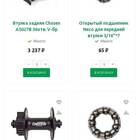
Втулка задняя Chosen
Открытый подшипник
A5027B 36отв. V-бр
Neco для передней
втулки 3/16"*7
Много
Много
3 237
₽
65
₽
В КОРЗИНУ
В КОРЗИНУ