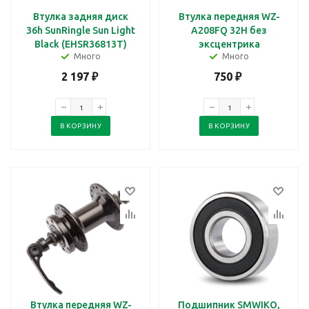
Втулка задняя диск
Втулка передняя WZ-
36h SunRingle Sun Light
A208FQ 32Н без
Black (EHSR36813T)
эксцентрика
Много
Много
2 197
₽
750
₽
В КОРЗИНУ
В КОРЗИНУ
Втулка передняя WZ-
Подшипник SMWIKO,