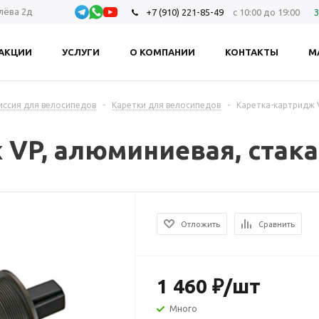
олёва 2д
+7 (910) 221-85-49
с 10:00 до 19:00
З
АКЦИИ
УСЛУГИ
О КОМПАНИИ
КОНТАКТЫ
М
иссия для велосипедов
-
Каретки для велосипедов
-
Каретка-картридж V
VP, алюминиевая, стака
серебристая
Отложить
Сравнить
1 460
₽
/шт
Много