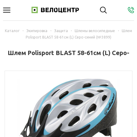
Каталог
-
Экипировка
-
Защита
-
Шлемы велосипедные
-
Шлем
Polisport BLAST 58-61см (L) Серо-синий (№3899)
Шлем Polisport BLAST 58-61см (L) Серо-
синий (№3899)